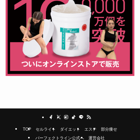
TOP
セルライト
ダイエット
エステ
部分痩せ
パーフェクトライン公式へ
運営会社