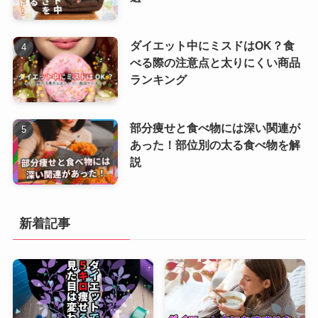
ダイエット中にミスドはOK？食
べる際の注意点と太りにくい商品
ランキング
部分痩せと食べ物には深い関連が
あった！部位別の太る食べ物を解
説
新着記事