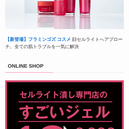
【新登場】フラミンゴズ コスメ
顔セルライトへアプロー
チ。全ての肌トラブルを一気に解決
ONLINE SHOP