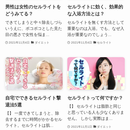
男性は女性のセルライトを
セルライトに効く、効果的
どうみてる？
な入浴方法とは？
できてしまうと中々除去しづら
セルライトを無くす方法として
いうえに、ボコボコとした見た
重要なのは入浴。でも、なぜ入
目の悪さで女性を悩ま...
浴が重要なのでしょう...
2021年11月4日
ダイエット
2021年11月4日
セルライト
自宅でできるセルライト撃
セルライトって何ですか？
退法5選
【】 セルライトは脂肪と同じ
と思っている人も少なくありま
【】 一度できてしまうと、除
せん。 しかし実際はま...
去するまでに時間がかかるセル
ライト。セルライトは肌...
2021年11月1日
ダイエット