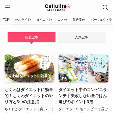
TOP
セルライト
ダイエット
エステ
部分痩せ
パーフェクトラ
新着記事
人気記事
ちくわはダイエットに効果
ダイエット中のコンビニラ
的！ちくわダイエットのや
ンチ｜失敗しない昼ごはん
り方と3つの注意点
選びのポイント3選
ちくわがダイエットに良いって
ダイエット中もコンビニで昼ご