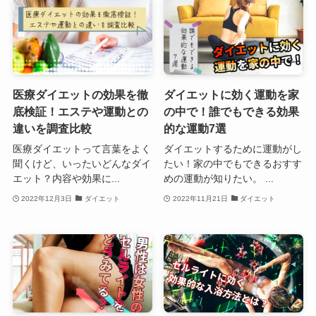
医療ダイエットの効果を徹
ダイエットに効く運動を家
底検証！エステや運動との
の中で！誰でもできる効果
違いを調査比較
的な運動7選
医療ダイエットって言葉をよく
ダイエットするために運動がし
聞くけど、いったいどんなダイ
たい！家の中でもできるおすす
エット？内容や効果に...
めの運動が知りたい。 ...
2022年12月3日
ダイエット
2022年11月21日
ダイエット