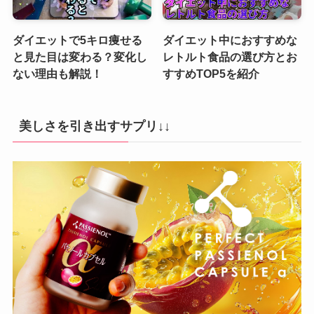
ダイエットで5キロ痩せる
ダイエット中におすすめな
と見た目は変わる？変化し
レトルト食品の選び方とお
ない理由も解説！
すすめTOP5を紹介
美しさを引き出すサプリ↓↓