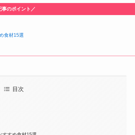
記事のポイント／
め食材15選
目次
すすめ食材15選