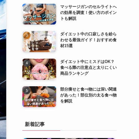
マッサージガンのセルライトへ
の効果を調査！使い方のポイン
トも解説
ダイエット中の口寂しさを紛ら
わせる最強ガイド！おすすめ食
材15選
ダイエット中にミスドはOK？
食べる際の注意点と太りにくい
商品ランキング
部分痩せと食べ物には深い関連
があった！部位別の太る食べ物
を解説
新着記事