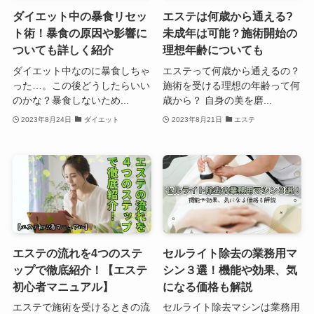
ダイエット中の暴食リセッ
エステは何歳から通える?
ト術！暴食の原因や影響に
未成年は可能？施術開始の
ついても詳しく紹介
理想年齢についても
ダイエット中なのに暴食しちゃ
エステって何歳から通えるの？
った…。この後どうしたらいい
施術を受ける理想の年齢って何
のかな？暴食しないため...
歳から？ 自身の美を磨...
2023年8月24日
ダイエット
2023年8月21日
エステ
エステの流れを4つのステ
セルライト除去の業務用マ
ップで徹底紹介！【エステ
シン３選！機能や効果、気
初心者マニュアル】
になる価格も解説
エステで施術を受けるときの流
セルライト除去マシンは業務用