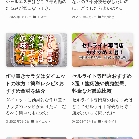
シャルエステはどこ？最近顔の
ないの？部分痩せがしたいの
たるみが気になってき...
に、どうしたらよいのか...
2023年9月12日
エステ
2023年9月9日
部分痩せ
作り置きサラダはダイエッ
セルライト専門店おすすめ
トの味方！簡単レシピ&お
3選！施術法や痩身効果、
すすめ食材を紹介
料金など徹底比較
ダイエットに効果的な作り置き
セルライト専門店のおすすめは
サラダのレシピが知りたい！な
どこ？セルライト除去なら専門
るべく簡単なものがよ...
店がよいって聞いたけ...
2023年9月6日
ダイエット
2023年9月3日
セルライト