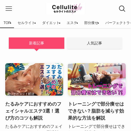
TOP
セルライト
ダイエット
エステ
部分痩せ
パーフェクトラ
新着記事
人気記事
たるみケアにおすすめのフ
トレーニングで部分痩せは
ェイシャルエステ3選！選
できない？脂肪を減らす効
び方のコツも解説
果的な方法を解説
たるみケアにおすすめのフェイ
トレーニングで部分痩せはでき