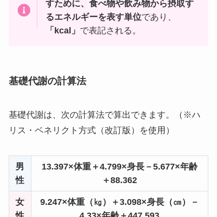
すために、食べ物や飲み物から摂取す
るエネルギーを表す単位
であり、
「kcal」
で表記される。
基礎代謝の計算法
基礎代謝は、次の計算法で算出できます。（※ハ
リス・ベネリクト方式（改訂版）を使用）
男
13.397×体重＋4.799×身長－5.677×年齢
性
＋88.362
女
9.247×体重（㎏）＋3.098×身長（㎝）－
性
4.33×年齢＋447.593