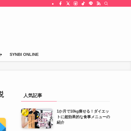
式
SYNBI ONLINE
説
人気記事
1か月で10kg痩せる！ダイエッ
トに超効果的な食事メニューの
紹介