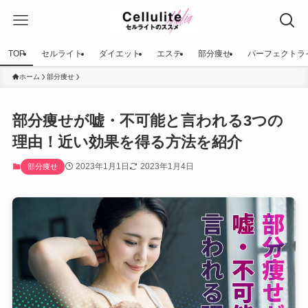
TOP
セルライト
ダイエット
エステ
部分痩せ
パーフェクトラ
ホーム
部分痩せ
部分痩せが嘘・不可能と言われる3つの
理由！近い効果を得る方法を紹介
2023年1月1日
2023年1月4日
部分痩せ