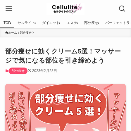
TOP
セルライト
ダイエット
エステ
部分痩せ
パーフェクトラ
ホーム
部分痩せ
部分痩せに効くクリーム5選！マッサー
ジで気になる部位を引き締めよう
2023年2月28日
部分痩せ