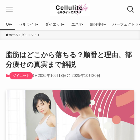
TOP
セルライト
ダイエット
エステ
部分痩せ
パーフェクトラ
ホーム
ダイエット
脂肪はどこから落ちる？順番と理由、部
分痩せの真実まで解説
2025年10月18日
2025年10月20日
ダイエット