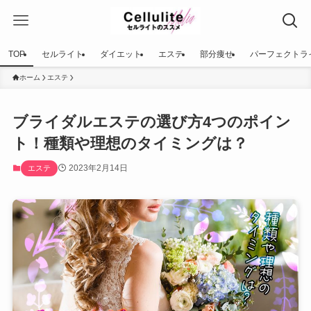
TOP
セルライト
ダイエット
エステ
部分痩せ
パーフェクトラ
ホーム
エステ
ブライダルエステの選び方4つのポイン
ト！種類や理想のタイミングは？
2023年2月14日
エステ