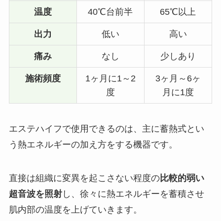
温度
40℃台前半
65℃以上
出力
低い
高い
痛み
なし
少しあり
施術頻度
1ヶ月に1～2
3ヶ月～6ヶ
度
月に1度
エステハイフで使用できるのは、主に蓄熱式とい
う熱エネルギーの加え方をする機器です。
直接は組織に変異を起こさない程度の
比較的弱い
超音波を照射
し、徐々に熱エネルギーを蓄積させ
肌内部の温度を上げていきます。