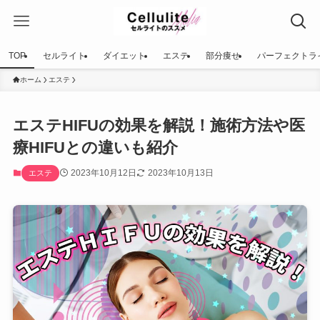
TOP
セルライト
ダイエット
エステ
部分痩せ
パーフェクトラ
ホーム
エステ
エステHIFUの効果を解説！施術方法や医
療HIFUとの違いも紹介
2023年10月12日
2023年10月13日
エステ