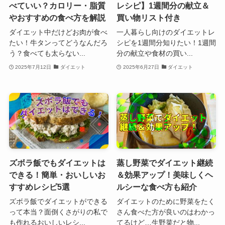
べていい？カロリー・脂質
レシピ】1週間分の献立＆
やおすすめの食べ方を解説
買い物リスト付き
ダイエット中だけどお肉が食べ
一人暮らし向けのダイエットレ
たい！牛タンってどうなんだろ
シピを1週間分知りたい！1週間
う？食べても太らない...
分の献立や食材の買い...
2025年7月12日
ダイエット
2025年6月27日
ダイエット
ズボラ飯でもダイエットは
蒸し野菜でダイエット継続
できる！簡単・おいしいお
＆効果アップ！美味しくヘ
すすめレシピ5選
ルシーな食べ方も紹介
ズボラ飯でダイエットができる
ダイエットのために野菜をたく
って本当？面倒くさがりの私で
さん食べた方が良いのはわかっ
も作れるおいしいレシ...
てるけど…生野菜だと物...