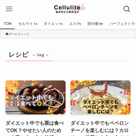
TOP
セルライト
ダイエット
エステ
部分痩せ
パーフェクトラ
ホーム
レシピ
レシピ
– tag –
ダイエット中でも栗は食べ
ダイエット中でもペペロン
てOK？やせたい人のため
チーノを楽しむには？カロ