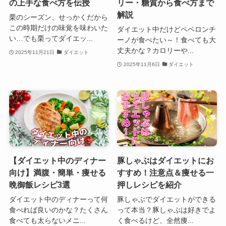
の上手な食べ方を伝授
リー・糖質から食べ方まで
解説
栗のシーズン、せっかくだから
この時期だけの味覚を味わいた
ダイエット中だけどペペロンチ
い…でも栗ってダイエッ...
ーノが食べたい～！食べても大
丈夫かな？カロリーや...
2025年11月21日
ダイエット
2025年11月6日
ダイエット
【ダイエット中のディナー
豚しゃぶはダイエットにお
向け】満腹・簡単・痩せる
すすめ！注意点＆痩せる一
晩御飯レシピ3選
押しレシピを紹介
ダイエット中のディナーって何
豚しゃぶでダイエットができる
食べれば良いのかな？たくさん
って本当？豚しゃぶは好きでよ
食べても太らないメニ...
く食べるけど、全然痩...